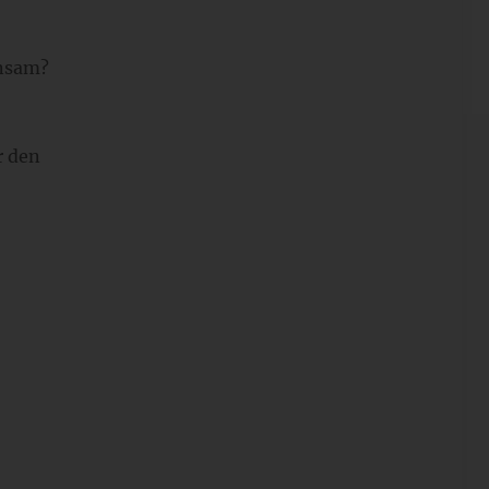
e
insam?
r den