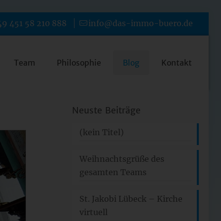
9 451 58 210 888
info@das-immo-buero.de
Team
Philosophie
Blog
Kontakt
Neuste Beiträge
(kein Titel)
Weihnachtsgrüße des
gesamten Teams
St. Jakobi Lübeck – Kirche
virtuell