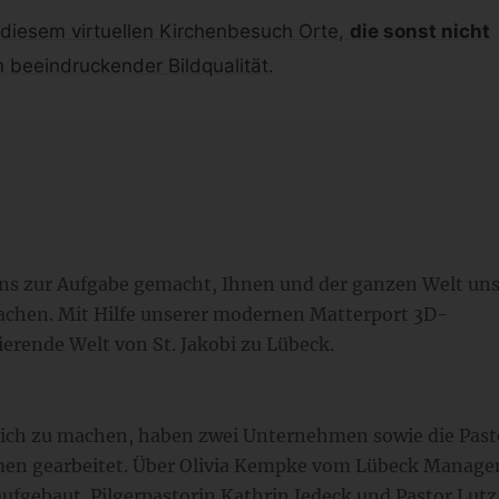
 diesem virtuellen Kirchenbesuch Orte,
die sonst nicht
n beeindruckender Bildqualität.
uns zur Aufgabe gemacht, Ihnen und der ganzen Welt un
chen. Mit Hilfe unserer modernen Matterport 3D-
ierende Welt von St. Jakobi zu Lübeck.
glich zu machen, haben zwei Unternehmen sowie die Past
mmen gearbeitet. Über Olivia Kempke vom Lübeck Manag
ufgebaut. Pilgerpastorin Kathrin Jedeck und Pastor Lutz