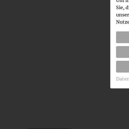
Um Ih
Sie, 
unser
Nutze
Date