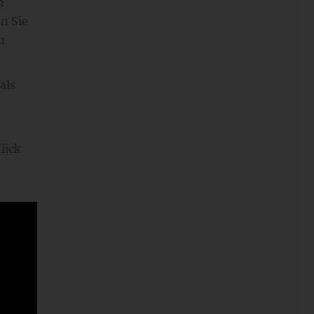
n
n Sie
m
als
lick