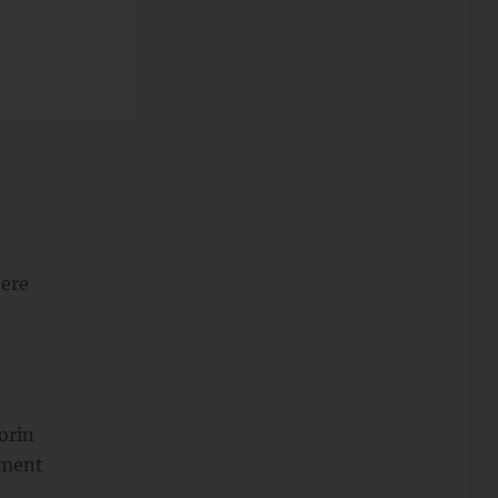
sere
orin
ement