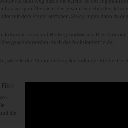
 weiter auf dem Weg durch die Kirche. In der sogenannte
penhausartigen Übersicht des gesamten Gebäudes, könne
n oder mit dem Finger antippen. Sie springen dann zu de
te Informationen und Hintergrundwissen. Diese können 
Video gesehen werden. Auch das funktioniert in der
te, wie z.B. den Veranstaltungskalender der Kirche. Per K
.
 Film
 Wir
ie
und die