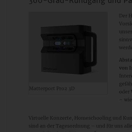
360-Grad-Rundgang und P
Der H
Vorsi
unser
sinnv
werde
Absta
von 
Inter
gefäh
Matterport Pro2 3D
oder 
– wie
Virtuelle Konzerte, Homeschooling und Ku
sind an der Tagesordnung – und für uns all