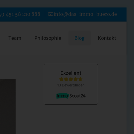
9 451 58 210 888
info@das-immo-buero.de
Team
Philosophie
Blog
Kontakt