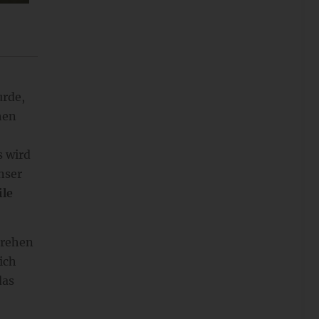
urde,
hen
s wird
nser
ile
drehen
ich
das