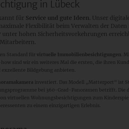
ichtigung in Lübeck
kannt für
Service und gute Ideen
. Unser digital
ximale Flexibilität beim Verwalten der Daten 
7 unter hohen Sicherheitsvorkehrungen erreich
Mitarbeitern.
uen Standard für
virtuelle Immobilienbesichtigungen
. M
ow sind wir ein weiteres Mal die ersten, die ihren Kun
 exzellente Bildgebung anbieten.
noramakamera
investiert. Das Modell „Matterport“ ist S
gebungsprogramme bei 360-Grad-Panoramen betrifft. Die 
von virtuellen Wohnungsbesichtigungen zum Kinderspie
teressenten zu einem einzigartigen Erlebnis.