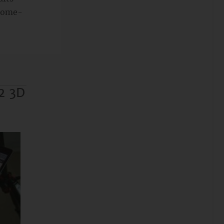
 Home-
o2 3D