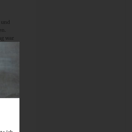
n und
en.
ng war
nter
 3D-
der zum