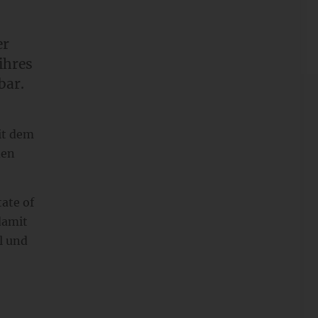
er
ihres
bar.
it dem
den
tate of
damit
l und