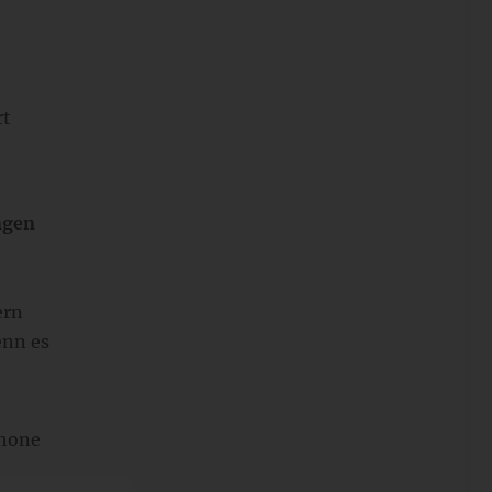
rt
ngen
ern
enn es
phone